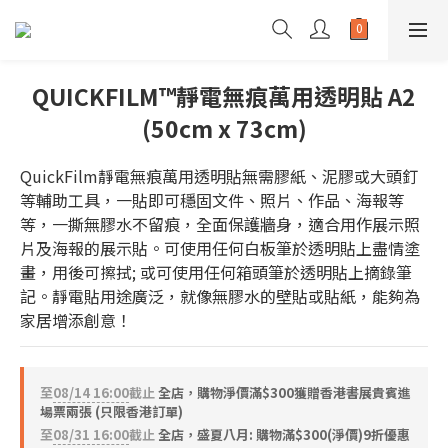
QUICKFILM™靜電無痕萬用透明貼 A2
(50cm x 73cm)
QuickFilm靜電無痕萬用透明貼無需膠紙、泥膠或大頭釘
等輔助工具，一貼即可穩固文件、照片、作品、海報等
等，一撕無膠水不留痕，全面保護牆身，適合用作展示照
片及海報的展示貼。可使用任何白板筆於透明貼上盡情塗
畫，用後可擦拭; 或可使用任何箱頭筆於透明貼上摘錄筆
記。靜電貼用途廣泛，就像無膠水的壁貼或貼紙，能夠為
家居增添創意！
至
08/14 16:00
截止
全店，購物淨價滿$300獲贈香港書展貴賓進
場票兩張 (只限香港訂單)
至
08/31 16:00
截止
全店，盛夏八月: 購物滿$300(淨價)9折優惠