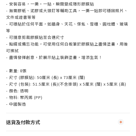
- 安裝容易，一撕‧一貼，瞬間變成隱形膠膜貼
- 無需膠紙、泥膠或大頭釘等輔助工具，一撕一貼即可穩固照片、
文件或證書等等
- 可穩貼於任何平面，如牆身、天花、傢俬、雪櫃、圓柱體、玻璃
等
- 可隨意剪裁膠膜貼至合適尺寸
- 點綴或備忘功能，可使用任何白板筆於膠膜貼上盡情塗畫，用後
可擦拭
- 盡情發揮創意，於展示貼上裝飾塗畫，增添生氣！
- 數量: 8張
- 尺寸 (膠膜貼): 50厘米 (長) x 73厘米 (闊)
- 尺寸 (包裝): 51.5厘米 (長)(不含掛頭) x 5厘米 (闊) x 5厘米 (高)
- 顏色: 透明
- 物料: 聚丙烯 (PP)
- 中國製造
送貨及付款方式