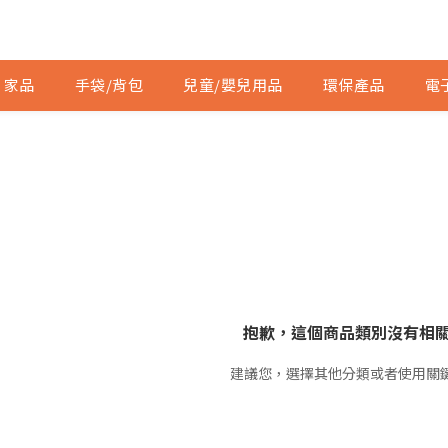
家品
手袋/背包
兒童/嬰兒用品
環保產品
電
抱歉，這個商品類別沒有相
建議您，選擇其他分類或者使用關