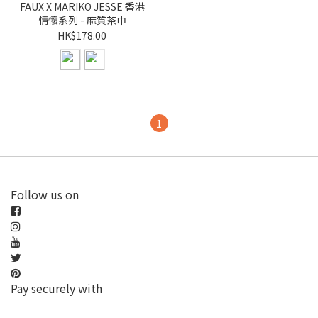
FAUX X MARIKO JESSE 香港
情懷系列 - 麻質茶巾
HK$178.00
1
Follow us on
Pay securely with