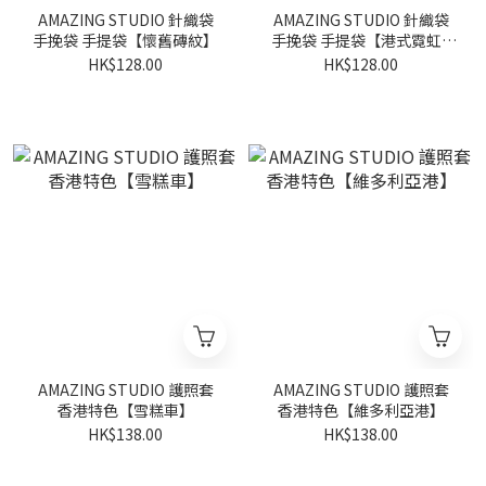
AMAZING STUDIO 針織袋
AMAZING STUDIO 針織袋
手挽袋 手提袋【懷舊磚紋】
手挽袋 手提袋【港式霓虹 -
撈乜都掂】
HK$128.00
HK$128.00
AMAZING STUDIO 護照套
AMAZING STUDIO 護照套
香港特色【雪糕車】
香港特色【維多利亞港】
HK$138.00
HK$138.00