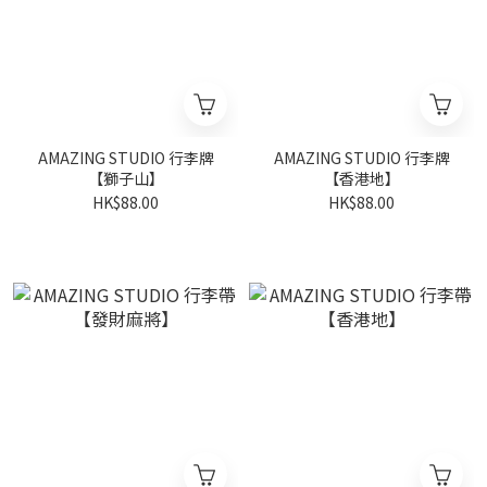
AMAZING STUDIO 行李牌
AMAZING STUDIO 行李牌
【獅子山】
【香港地】
HK$88.00
HK$88.00