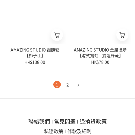
AMAZING STUDIO 護照套
AMAZING STUDIO 金屬徽章
【獅子山】
【港式霓虹 - 掂過碌蔗】
HK$138.00
HK$78.00
1
2
聯絡我們
I
常見問題
I
退換貨政策
私隱政策
I
條款及細則