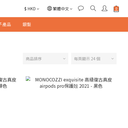
$
HKD
繁體中文
子產品
銀髮
商品排序
每頁顯示 24 個