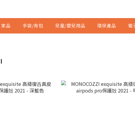
家品
手袋/背包
兒童/嬰兒用品
環保產品
電
I