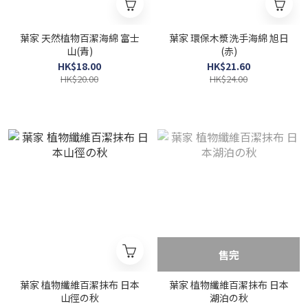
葉家 天然植物百潔海綿 富士
葉家 環保木漿洗手海綿 旭日
山(青)
(赤)
HK$18.00
HK$21.60
HK$20.00
HK$24.00
售完
葉家 植物纖維百潔抹布 日本
葉家 植物纖維百潔抹布 日本
山徑の秋
湖泊の秋