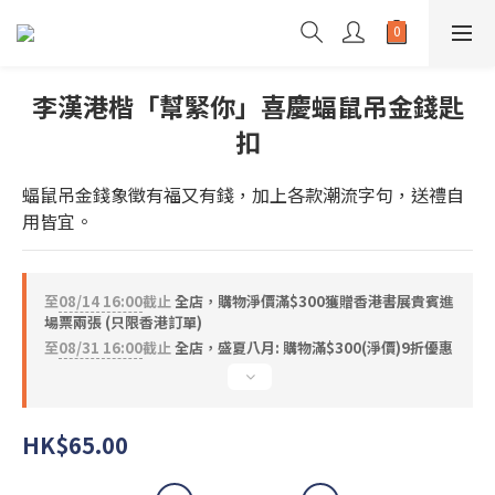
李漢港楷「幫緊你」喜慶蝠鼠吊金錢匙
扣
蝠鼠吊金錢象徵有福又有錢，加上各款潮流字句，送禮自
用皆宜。
至
08/14 16:00
截止
全店，購物淨價滿$300獲贈香港書展貴賓進
場票兩張 (只限香港訂單)
至
08/31 16:00
截止
全店，盛夏八月: 購物滿$300(淨價)9折優惠
HK$65.00