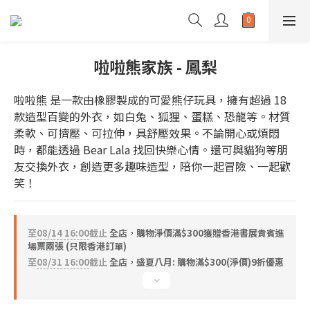
啦啦熊家族 - 鳳梨
啦啦熊 是一款由橡膠製成的可愛熊仔玩具，擁有超過 18 
款造型百變的外衣，如白兔、狐狸、蛋糕、恐龍等。材質
柔軟、可擠壓、可拉伸，具舒壓效果。不論開心或煩悶
時，都能透過 Bear Lala 找回快樂心情。還可與貓狗等朋
友交換外衣，創造更多趣味造型，陪你一起冒險、一起歡
笑！
至
08/14 16:00
截止
全店，購物淨價滿$300獲贈香港書展貴賓進
場票兩張 (只限香港訂單)
至
08/31 16:00
截止
全店，盛夏八月: 購物滿$300(淨價)9折優惠