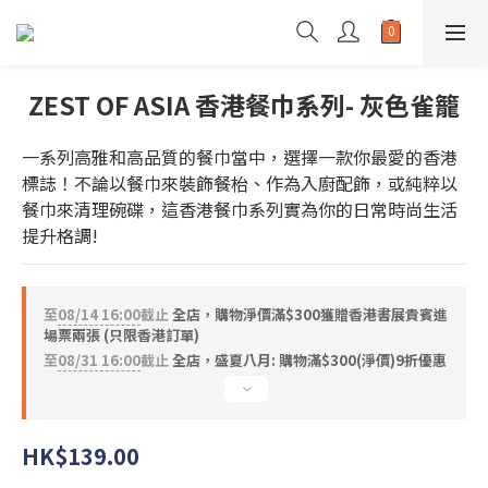
ZEST OF ASIA 香港餐巾系列- 灰色雀籠
一系列高雅和高品質的餐巾當中，選擇一款你最愛的香港
標誌！不論以餐巾來裝飾餐枱、作為入廚配飾，或純粹以
餐巾來清理碗碟，這香港餐巾系列實為你的日常時尚生活
提升格調!
至
08/14 16:00
截止
全店，購物淨價滿$300獲贈香港書展貴賓進
場票兩張 (只限香港訂單)
至
08/31 16:00
截止
全店，盛夏八月: 購物滿$300(淨價)9折優惠
HK$139.00