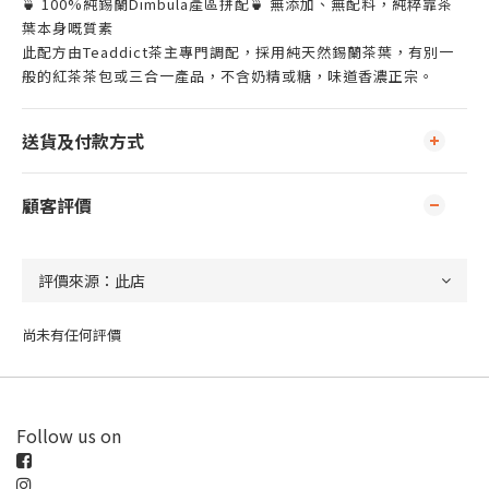
🍵 100%純錫蘭Dimbula產區拼配🍵 無添加、無配料，純粹靠茶
葉本身嘅質素
此配方由Teaddict茶主專門調配，採用純天然錫蘭茶葉，有別一
般的紅茶茶包或三合一產品，不含奶精或糖，味道香濃正宗。
送貨及付款方式
顧客評價
尚未有任何評價
Follow us on