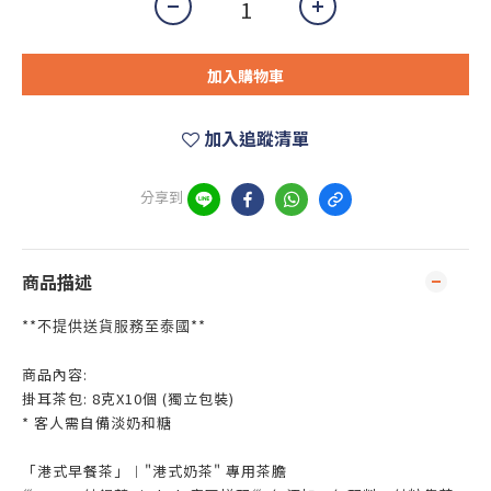
加入購物車
加入追蹤清單
分享到
商品描述
**
**
不提供送貨服務至泰國
商品內容:
掛耳茶包: 8克X10個 (獨立包裝)
* 客人需自備淡奶和糖
「港式早餐茶」︱"港式奶茶" 專用茶膽