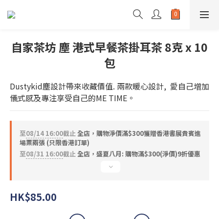
自家茶坊 塵 港式早餐茶掛耳茶 8克 x 10
包
Dustykid塵設計帶來收藏價值. 兩款暖心設計,  愛自己增加
儀式感及專注享受自己的ME TIME。
至
08/14 16:00
截止
全店，購物淨價滿$300獲贈香港書展貴賓進
場票兩張 (只限香港訂單)
至
08/31 16:00
截止
全店，盛夏八月: 購物滿$300(淨價)9折優惠
HK$85.00