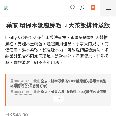
葉家 環保木漿廚房毛巾 大茶飯排骨蒸飯
Leaffy大茶飯系列環保木漿洗碗布，香港原創設計大茶樓
風格，有趣本土特色，送禮自用佳品。手掌大的尺寸，方
便使用。遇水柔軟，超強吸水力。可放洗碗碟機清洗。多
款設計配合不同家司環境。洗碗擦碟，清潔餐桌，杯墊吸
濕，寵物清潔，數不盡的用法。
至
08/14 16:00
截止
全店，購物淨價滿$300獲贈香港書展貴賓進
場票兩張 (只限香港訂單)
至
08/31 16:00
截止
全店，盛夏八月: 購物滿$300(淨價)9折優惠
HK$48.00