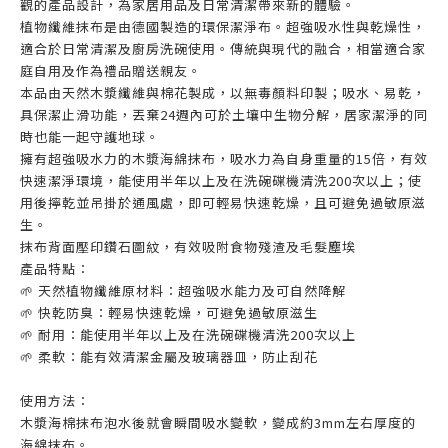
觀的產品設計，為家居用品及日常清潔帶來新的體驗。
植物纖維抹布是由德國製造的環保潔淨布。超強吸水性與乾燥性，
適合於日常清潔及廚房洗碗使用。傳統與現代的融合，相當適合家
庭自用及作為禮品贈送親友。
本品由天然木漿纖維與棉花製成，以無毒顏料印製；吸水、易乾，
具保潔止滑功能，丟棄24週內可於土壤中生物分解，居家潔淨的同
時也能一起守護地球。
擁有超強吸水力的木漿海綿抹布，吸水力為自身重量的15倍，有效
快速潔淨環境，能使用半年以上及在洗碗碟機清洗200次以上；使
用後擰乾並吊掛於通風處，即可輕易快速乾燥，且可避免過敏原滋
生。
抹布背面壓印鑽石圖紋，有效吸附食物殘渣及毛髮塵埃
產品特點：
🌱 天然植物纖維原材料：超強吸水能力及可自然降解
🌱 快乾防臭：輕易快速乾燥，可避免過敏原滋生
🌱 耐用：能使用半年以上及在洗碗碟機清洗200次以上
🌱 柔軟：能有效清潔金屬及玻璃器皿，防止刮花
使用方法：
木漿海棉抹布泡水後就會瞬間吸水變軟，變成約3mm左右厚度的
海綿抹布。