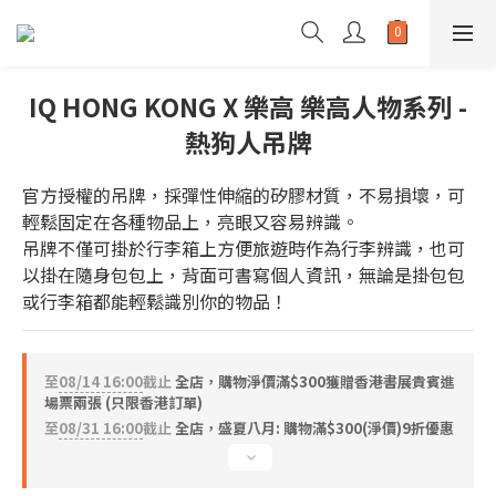
IQ HONG KONG X 樂高 樂高人物系列 -
熱狗人吊牌
官方授權的吊牌，採彈性伸縮的矽膠材質，不易損壞，可
輕鬆固定在各種物品上，亮眼又容易辨識。
吊牌不僅可掛於行李箱上方便旅遊時作為行李辨識，也可
以掛在隨身包包上，背面可書寫個人資訊，無論是掛包包
或行李箱都能輕鬆識別你的物品！
至
08/14 16:00
截止
全店，購物淨價滿$300獲贈香港書展貴賓進
場票兩張 (只限香港訂單)
至
08/31 16:00
截止
全店，盛夏八月: 購物滿$300(淨價)9折優惠