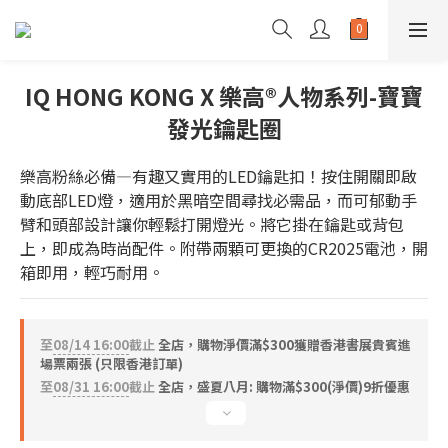
IQ HONG KONG X 樂高®人物系列-寶寶
發光鑰匙圈
樂高粉絲必備—有趣又實用的LED鑰匙扣！按住開關即啟
動底部LED燈，適用於黑暗空間尋找必需品，而可郁動手
臂和頭部設計讓你輕鬆打開燈光。將它掛在鑰匙或背包
上，即成為時尚配件。附帶兩顆可更換的CR2025電池，開
箱即用，輕巧耐用。
至
08/14 16:00
截止
全店，購物淨價滿$300獲贈香港書展貴賓進
場票兩張 (只限香港訂單)
至
08/31 16:00
截止
全店，盛夏八月: 購物滿$300(淨價)9折優惠