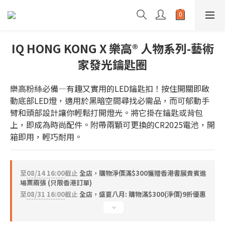
IQ HONG KONG X 樂高® 人物系列-藝術
家發光鑰匙圈
樂高粉絲必備—有趣又實用的LED鑰匙扣！按住開關即啟
動底部LED燈，適用於黑暗空間尋找必需品，而可郁動手
臂和頭部設計讓你輕鬆打開燈光。將它掛在鑰匙或背包
上，即成為時尚配件。附帶兩顆可更換的CR2025電池，開
箱即用，輕巧耐用。
至
08/14 16:00
截止
全店，購物淨價滿$300獲贈香港書展貴賓進
場票兩張 (只限香港訂單)
至
08/31 16:00
截止
全店，盛夏八月: 購物滿$300(淨價)9折優惠