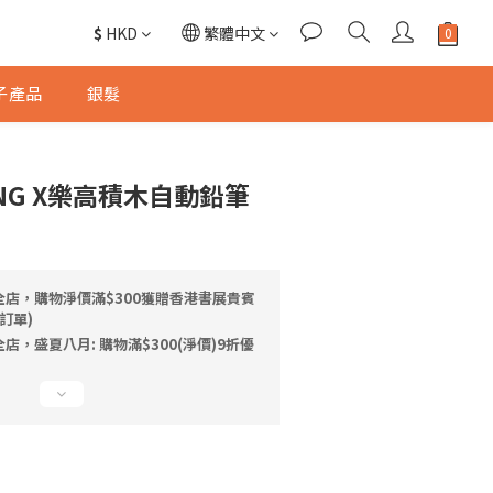
$
HKD
繁體中文
子產品
銀髮
KONG X樂高積木自動鉛筆
全店，購物淨價滿$300獲贈香港書展貴賓
訂單)
店，盛夏八月: 購物滿$300(淨價)9折優