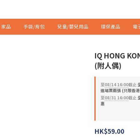
家品
手袋/背包
兒童/嬰兒用品
環保產品
電
IQ HONG 
(附人偶)
至
08/14 16:00
截止
進場票兩張 (只限香港
至
08/31 16:00
截止
全
惠
HK$59.00