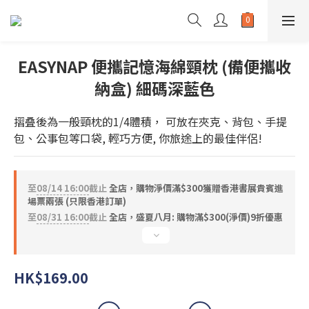
EASYNAP 便攜記憶海綿頸枕 (備便攜收
納盒) 細碼深藍色
摺叠後為一般頸枕的1/4體積， 可放在夾克、背包、手提
包、公事包等口袋, 輕巧方便, 你旅途上的最佳伴侶!
至
08/14 16:00
截止
全店，購物淨價滿$300獲贈香港書展貴賓進
場票兩張 (只限香港訂單)
至
08/31 16:00
截止
全店，盛夏八月: 購物滿$300(淨價)9折優惠
HK$169.00