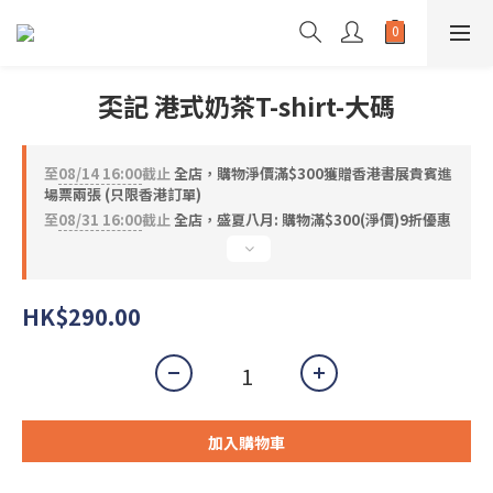
奀記 港式奶茶T-shirt-大碼
至
08/14 16:00
截止
全店，購物淨價滿$300獲贈香港書展貴賓進
場票兩張 (只限香港訂單)
至
08/31 16:00
截止
全店，盛夏八月: 購物滿$300(淨價)9折優惠
HK$290.00
加入購物車