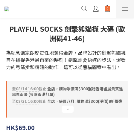
PLAYFUL SOCKS 劍撃熊貓襪 大碼 (歐
洲碼41-46)
為紀念張家朗歷史性地奪得金牌，品牌設計的劍擊熊貓襪
旨在捕捉香港最自豪的時刻！劍擊需要快速的步法、爆發
力的弓箭步和精確的動作，這可以從熊貓圖案中看出。
至
08/14 16:00
截止
全店，購物淨價滿$300獲贈香港書展貴賓進
場票兩張 (只限香港訂單)
至
08/31 16:00
截止
全店，盛夏八月: 購物滿$300(淨價)9折優惠
HK$69.00