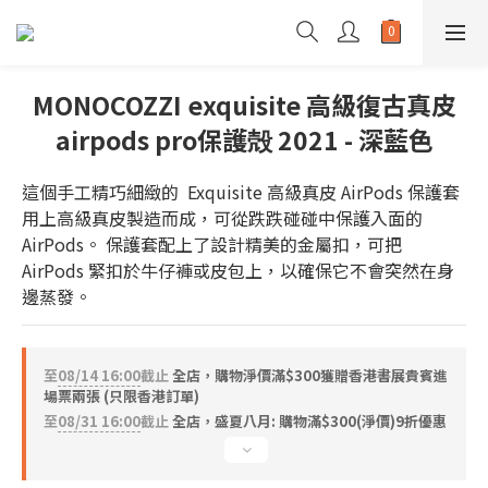
MONOCOZZI exquisite 高級復古真皮
airpods pro保護殻 2021 - 深藍色
這個手工精巧細緻的  Exquisite 高級真皮 AirPods 保護套
用上高級真皮製造而成，可從跌跌碰碰中保護入面的 
AirPods。 保護套配上了設計精美的金屬扣，可把 
AirPods 緊扣於牛仔褲或皮包上，以確保它不會突然在身
邊蒸發。
至
08/14 16:00
截止
全店，購物淨價滿$300獲贈香港書展貴賓進
場票兩張 (只限香港訂單)
至
08/31 16:00
截止
全店，盛夏八月: 購物滿$300(淨價)9折優惠