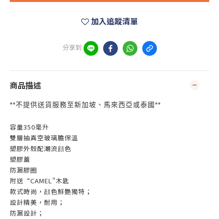
加入追蹤清單
分享到
商品描述
**
**
不提供送貨服務至新加坡、馬來西亞或泰國
容量350毫升
雙層抽真空玻璃膽保溫
塑膠外殼配潮流顔色
塑膠蓋
防漏膠圈
附送“CAMEL"木匙
款式時尚，顔色鮮艷獨特；
設計精美，耐用；
防漏設計；