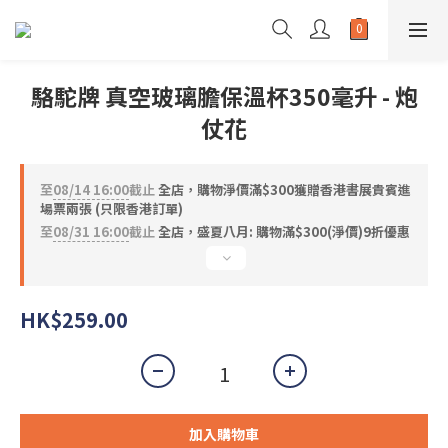
駱駝牌 真空玻璃膽保溫杯350毫升 - 炮
仗花
至
08/14 16:00
截止
全店，購物淨價滿$300獲贈香港書展貴賓進
場票兩張 (只限香港訂單)
至
08/31 16:00
截止
全店，盛夏八月: 購物滿$300(淨價)9折優惠
HK$259.00
加入購物車