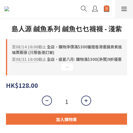
島人源 鹹魚系列 鹹魚乜乜襪襪 - 淺紫
至
08/14 16:00
截止
全店，購物淨價滿$300獲贈香港書展貴賓進
場票兩張 (只限香港訂單)
至
08/31 16:00
截止
全店，盛夏八月: 購物滿$300(淨價)9折優惠
HK$128.00
加入購物車