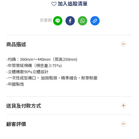
加入追蹤清單
分享到
商品描述
-均碼：360mm～440mm（筒高230mm)
-中筒常絨棉襪（棉含量≥75%)
-立體襪跟90%立體設計
-一次性成型襪口， 加固鞋頭，精準縫合，耐穿耐磨
-中國製造
送貨及付款方式
顧客評價