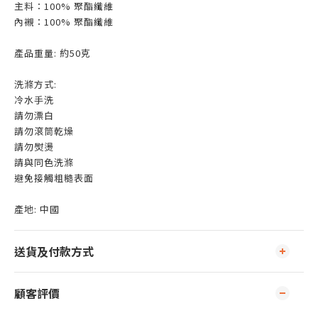
主料：100% 聚酯纖維
內襯：100% 聚酯纖維
產品重量: 約50克
洗滌方式:
冷水手洗
請勿漂白
請勿滾筒乾燥
請勿熨燙
請與同色洗滌
避免接觸粗糙表面
產地: 中國
送貨及付款方式
顧客評價