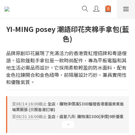
YI-MING posey 潮語印花夾棉手拿包(藍
色)
品牌原創印花展現了充滿活力的香港霓虹燈招牌和粵語俚
語。這款蓬鬆手拿包是一款時尚配件，專為平板電腦和其
他生活必需品而設計。它採用柔軟輕盈的防水面料，配有
金色拉鍊開合和金色紐帶，前隔層設計巧妙，兼具實用性
和優雅氣質。
至
08/14 16:00
截止
全店，購物淨價滿$300獲贈香港書展貴賓進
場票兩張 (只限香港訂單)
至
08/31 16:00
截止
全店，盛夏八月: 購物滿$300(淨價)9折優惠