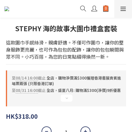
STEPHY 海的故事大圍巾禮盒套裝
這款圍巾手感絲滑，親膚舒適。不僅可作圍巾，讓你的整
身服飾更亮麗，也可作為包包的配飾，讓你的包包瞬間與
眾不同。小巧百搭，為您的日常點綴得煥然一新。
至
08/14 16:00
截止
全店，購物淨價滿$300獲贈香港書展貴賓進
場票兩張 (只限香港訂單)
至
08/31 16:00
截止
全店，盛夏八月: 購物滿$300(淨價)9折優惠
HK$318.00