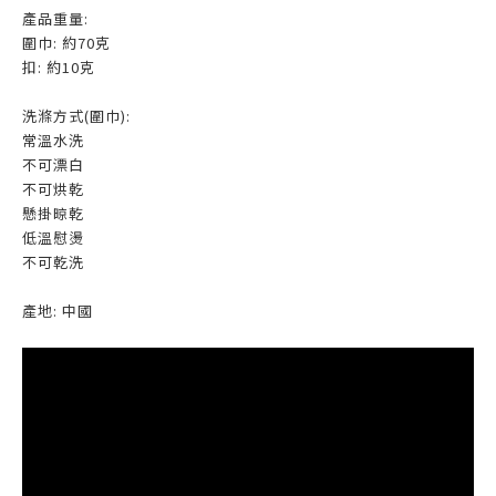
產品重量:
圍巾: 約70克
扣: 約10克
洗滌方式(圍巾):
常溫水洗
不可漂白
不可烘乾
懸掛晾乾
低溫慰燙
不可乾洗
產地: 中國