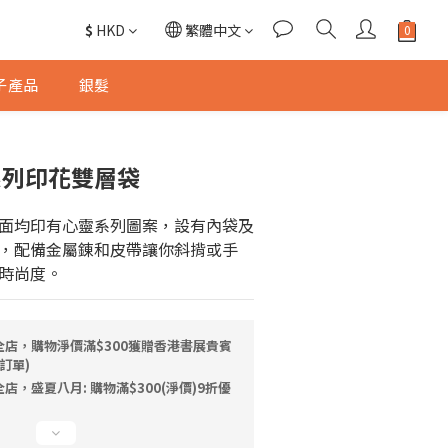
$
HKD
繁體中文
子產品
銀髮
靈系列印花雙層袋
面均印有心靈系列圖案，設有內袋及
，配備金屬錬和皮帶讓你斜揹或手
時尚度。
全店，購物淨價滿$300獲贈香港書展貴賓
訂單)
店，盛夏八月: 購物滿$300(淨價)9折優