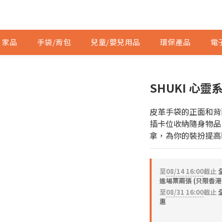
家品
手袋/背包
兒童/嬰兒用品
環保產品
電
SHUKI 心
皮革手袋的正面和背
插卡位收納隨身物品
拿，為你的裝扮提高
至
08/14 16:00
截止
進場票兩張 (只限香港
至
08/31 16:00
截止
全
惠