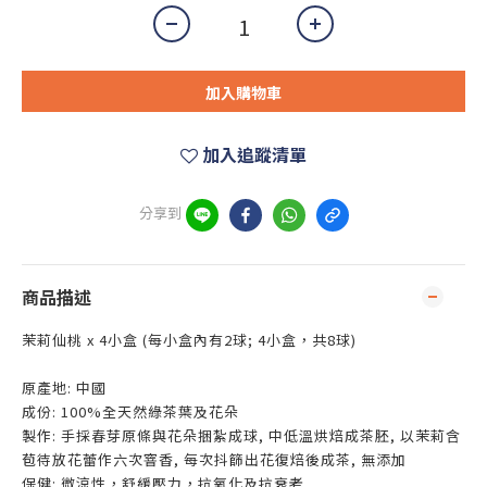
加入購物車
加入追蹤清單
分享到
商品描述
茉莉仙桃 x 4小盒 (每小盒內有2球; 4小盒，共8球)
原產地: 中國
成份: 100%全天然綠茶葉及花​朵​
​製作: 手採春芽原條與花朵捆紮成球, 中低溫烘焙成茶胚, 以茉莉含
苞待放花蕾作六次窨香, 每次抖篩出花復焙後成茶, 無添加
保健: 微涼性，舒緩壓力，抗氧化及抗衰老