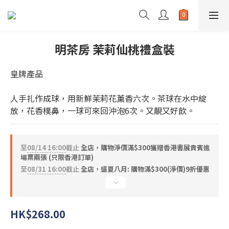
明茶房 茉莉仙桃禮盒裝
皇牌產品
人手扎作成球，用新鮮茉莉花薰香六次。茶球在水中綻
放，花香樸鼻，一球可來回沖泡6次。又靚又好飲。
至
08/14 16:00
截止
全店，購物淨價滿$300獲贈香港書展貴賓進
場票兩張 (只限香港訂單)
至
08/31 16:00
截止
全店，盛夏八月: 購物滿$300(淨價)9折優惠
HK$268.00