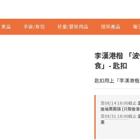
家品
手袋/背包
兒童/嬰兒用品
環保產品
電
李漢港楷 「
食」- 匙扣
匙扣用上「李漢港楷
至
08/14 16:00
截止
進場票兩張 (只限香港
至
08/31 16:00
截止
全
惠