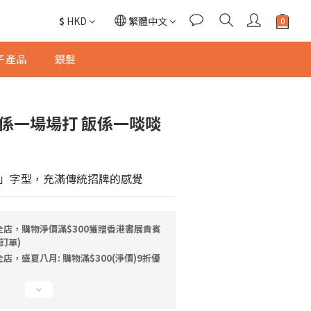
$
HKD
繁體中文
子產品
銀髮
波係一場場打 飯係一啖啖
」字型，充滿傳統招牌的感覺
全店，購物淨價滿$300獲贈香港書展貴賓
訂單)
店，盛夏八月: 購物滿$300(淨價)9折優