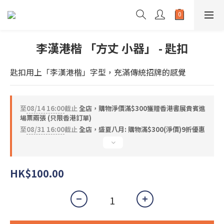
李漢港楷 「方丈 小器」 - 匙扣
匙扣用上「李漢港楷」字型，充滿傳統招牌的感覺
至
08/14 16:00
截止
全店，購物淨價滿$300獲贈香港書展貴賓進
場票兩張 (只限香港訂單)
至
08/31 16:00
截止
全店，盛夏八月: 購物滿$300(淨價)9折優惠
HK$100.00