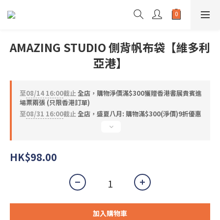
AMAZING STUDIO 側背帆布袋【維多利
亞港】
至
08/14 16:00
截止
全店，購物淨價滿$300獲贈香港書展貴賓進
場票兩張 (只限香港訂單)
至
08/31 16:00
截止
全店，盛夏八月: 購物滿$300(淨價)9折優惠
HK$98.00
加入購物車