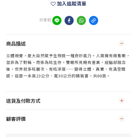
加入追蹤清單
分享到
商品描述
立體視覺，是大自然賦予生物既一種奇妙能力。人類擁有兩隻眼，
並非為了對稱，而係為咗生存。雙眼所見略有差異，經腦部融合
後，世界就多咗層次、有咗深度——變得立體、真實、充滿空間
感。這是一本高23公分、寬30公分的精裝書，共88頁。
送貨及付款方式
顧客評價