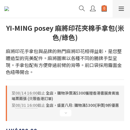
YI-MING posey 麻將印花夾棉手拿包(米
色/綠色)
麻將印花手拿包與品牌的熱門麻將印花相得益彰，是您整
體造型的完美配件。麻將圖案以各種不同的勝牌手型呈
現。手拿包配有方便穿過前臂的背帶。前口袋採用霧面金
色紐帶開合。
至
08/14 16:00
截止
全店，購物淨價滿$300獲贈香港書展貴賓進
場票兩張 (只限香港訂單)
至
08/31 16:00
截止
全店，盛夏八月: 購物滿$300(淨價)9折優惠