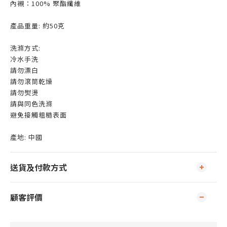
內襯：100% 聚酯纖維
產品重量: 約50克
洗滌方式:
冷水手洗
請勿漂白
請勿滾筒乾燥
請勿熨燙
請與同色洗滌
避免接觸粗糙表面
產地: 中國
送貨及付款方式
顧客評價