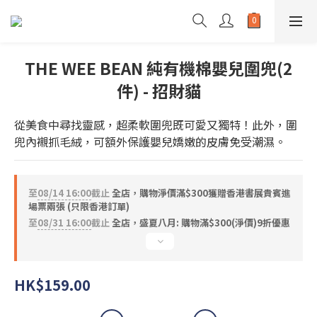
THE WEE BEAN 純有機棉嬰兒圍兜(2
件) - 招財貓
從美食中尋找靈感，超柔軟圍兜既可愛又獨特！此外，圍
兜內襯抓毛絨，可額外保護嬰兒嬌嫩的皮膚免受潮濕。
至
08/14 16:00
截止
全店，購物淨價滿$300獲贈香港書展貴賓進
場票兩張 (只限香港訂單)
至
08/31 16:00
截止
全店，盛夏八月: 購物滿$300(淨價)9折優惠
HK$159.00