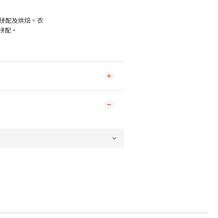
港拼配及烘焙。衣
拼配。