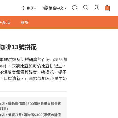
$
HKD
繁體中文
子產品
銀髮
咖啡13號拼配
採用本地烘焙及新鮮研磨的百分百精品咖
 Coffee) 。衣索比亞加哥倫比亞拼配豆，
別。淺烘焙度保留其酸度，帶橙花，橘子
。口感清新、可單飲或加入小量牛奶
全店，購物淨價滿$300獲贈香港書展貴賓
訂單)
店，盛夏八月: 購物滿$300(淨價)9折優