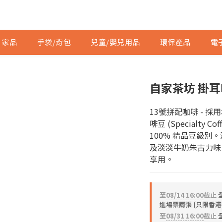
家品
手袋/背包
兒童/嬰兒用品
環保產品
電
自家茶坊 掛耳
13號拼配咖啡 - 
啡豆 (Specialty
100% 精品豆級
及淡淡牛奶朱古力味
享用。
至
08/14 16:00
截止
進場票兩張 (只限香港
至
08/31 16:00
截止
全