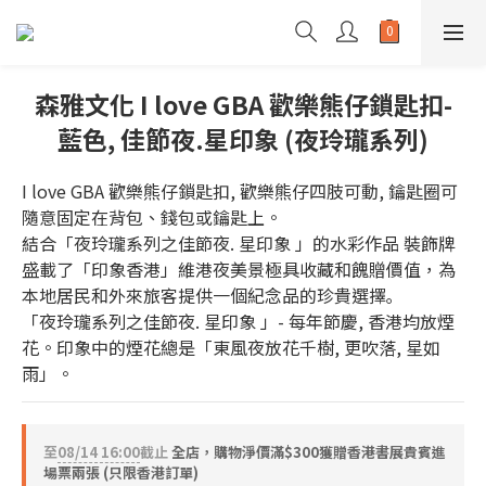
森雅文化 I love GBA 歡樂熊仔鎖匙扣-
藍色, 佳節夜.星印象 (夜玲瓏系列)
I love GBA 歡樂熊仔鎖匙扣, 歡樂熊仔四肢可動, 鑰匙圈可
隨意固定在背包、錢包或鑰匙上。
結合「夜玲瓏系列之佳節夜. 星印象 」的水彩作品 裝飾牌 
盛載了「印象香港」維港夜美景極具收藏和餽贈價值，為
本地居民和外來旅客提供一個紀念品的珍貴選擇｡
「夜玲瓏系列之佳節夜. 星印象 」- 每年節慶, 香港均放煙
花。印象中的煙花總是「東風夜放花千樹, 更吹落, 星如
雨」。
至
08/14 16:00
截止
全店，購物淨價滿$300獲贈香港書展貴賓進
場票兩張 (只限香港訂單)