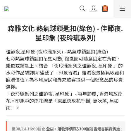
森雅文化 熱氣球鎖匙扣(綠色) - 佳節夜.
星印象 (夜玲瓏系列)
佳節夜.星印象 (夜玲瓏系列) - 熱氣球鎖匙扣(綠色)
七彩熱氣球鎖匙扣吊籃可動, 鑰匙圈可隨意固定在背包、
錢包或鑰匙上。結合 「夜玲瓏系列之佳節夜. 星印象 」的
水彩作品裝飾牌 盛載了「印象香港」維港夜景極具收藏和
餽贈價值，為本地居民和外來旅客提供一個紀念品的珍貴
選擇｡
「夜玲瓏系列之佳節夜. 星印象 」- 每年節慶, 香港均放煙
花。印象中的煙花總是「東風夜放花千樹, 更吹落, 星如
雨」。
至
08/14 16:00
截止
全店，購物淨價滿$300獲贈香港書展貴賓進