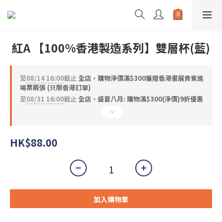
紅A 【100%香港製造系列】雙層杯(藍)
至
08/14 16:00
截止
全店，購物淨價滿$300獲贈香港書展貴賓進
場票兩張 (只限香港訂單)
至
08/31 16:00
截止
全店，盛夏八月: 購物滿$300(淨價)9折優惠
HK$88.00
加入購物車