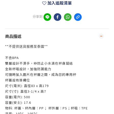
加入追蹤清單
分享到
商品描述
**
**
不提供送貨服務至泰國
不含BPA
雙層設計不燙手，仲防止小水滴在杯身凝結
全新杯咀設計，加強防漏能力
可隨時加入圖片在杯層之間，成為您的專用杯
杯蓋設有掛繩位
尺寸(毫米): 直徑83 x 高179
尺寸(寸): 直徑3-1/4 x 高7
容量(毫升): 500
容量(安士): 17.6
物料: 杯蓋、杯內層：PP； 杯外層：PS；杯咀：TPE
温度: -10°C - 105°C