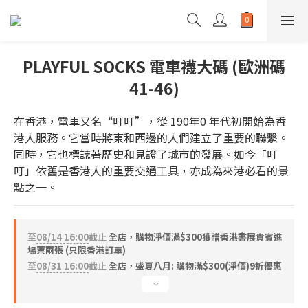
PLAYFUL SOCKS 電車襪大碼 (歐洲碼
41-46)
在香港，電車又名“叮叮”，從 190年0 年代初開始為香
港人服務。它當時將東和西邊的人們建立了重要的聯繫。
同時，它也標誌著歷史和見證了城市的發展。如今「叮
叮」依舊是香港人的重要交通工具，亦成為來港必看的景
點之一。
至
08/14 16:00
截止
全店，購物淨價滿$300獲贈香港書展貴賓進
場票兩張 (只限香港訂單)
至
08/31 16:00
截止
全店，盛夏八月: 購物滿$300(淨價)9折優惠