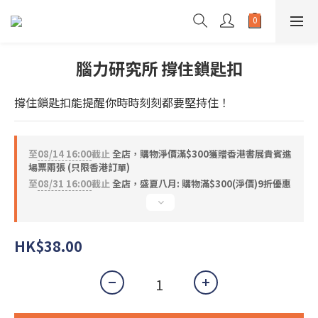
腦力研究所 撐住鎖匙扣
撐住鎖匙扣能提醒你時時刻刻都要堅持住！
至
08/14 16:00
截止
全店，購物淨價滿$300獲贈香港書展貴賓進
場票兩張 (只限香港訂單)
至
08/31 16:00
截止
全店，盛夏八月: 購物滿$300(淨價)9折優惠
HK$38.00