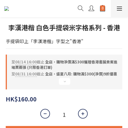
李漢港楷 白色手提袋米字格系列 - 香港
手提袋印上「李漢港楷」字型之"香港"
至
08/14 16:00
截止
全店，購物淨價滿$300獲贈香港書展貴賓進
場票兩張 (只限香港訂單)
至
08/31 16:00
截止
全店，盛夏八月: 購物滿$300(淨價)9折優惠
HK$160.00