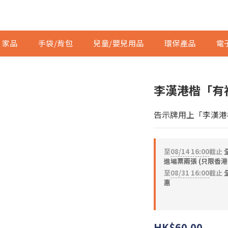
家品
手袋/背包
兒童/嬰兒用品
環保產品
電
李漢港楷「有
告示牌用上「李漢港
至
08/14 16:00
截止
進場票兩張 (只限香港
至
08/31 16:00
截止
全
惠
HK$60.00