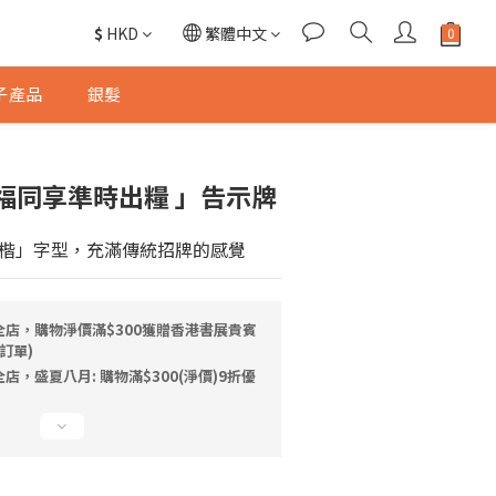
$
HKD
繁體中文
子產品
銀髮
福同享準時出糧 」告示牌
楷」字型，充滿傳統招牌的感覺
全店，購物淨價滿$300獲贈香港書展貴賓
訂單)
店，盛夏八月: 購物滿$300(淨價)9折優