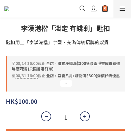
李漢港楷「淡定 有錢剩」匙扣
匙扣用上「李漢港楷」字型，充滿傳統招牌的感覺
至
08/14 16:00
截止
全店，購物淨價滿$300獲贈香港書展貴賓進
場票兩張 (只限香港訂單)
至
08/31 16:00
截止
全店，盛夏八月: 購物滿$300(淨價)9折優惠
HK$100.00