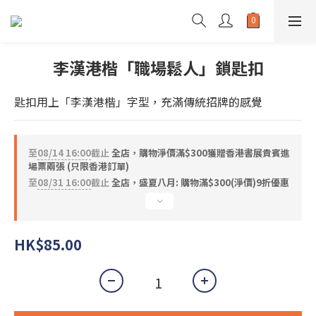
李漢港楷「職場鬆人」鎖匙扣
匙扣用上「李漢港楷」字型，充滿傳統招牌的感覺
至
08/14 16:00
截止
全店，購物淨價滿$300獲贈香港書展貴賓進
場票兩張 (只限香港訂單)
至
08/31 16:00
截止
全店，盛夏八月: 購物滿$300(淨價)9折優惠
HK$85.00