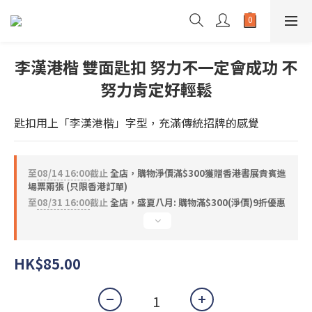
李漢港楷 雙面匙扣 努力不一定會成功 不
努力肯定好輕鬆
匙扣用上「李漢港楷」字型，充滿傳統招牌的感覺
至
08/14 16:00
截止
全店，購物淨價滿$300獲贈香港書展貴賓進
場票兩張 (只限香港訂單)
至
08/31 16:00
截止
全店，盛夏八月: 購物滿$300(淨價)9折優惠
HK$85.00