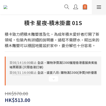
積卡 星夜-積木掛畫 01S
積卡致力把積木雕塑普及化，為成年積木愛好者打開了新
領域。包裝內有詳細的說明書，過程不需膠水，砌出來的
積木雕塑可以穩固地擺設於家中，要分解也十分容易。
至
08/14 16:00
截止
全店，購物淨價滿$300獲贈香港書展貴賓進
場票兩張 (只限香港訂單)
至
08/31 16:00
截止
全店，盛夏八月: 購物滿$300(淨價)9折優惠
HK$570.00
HK$513.00