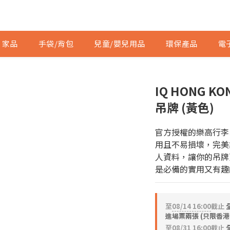
家品
手袋/背包
兒童/嬰兒用品
環保產品
電
IQ HONG K
吊牌 (黃色)
官方授權的樂高行李
用且不易損壞，完美
人資料，讓你的吊牌
是必備的實用又有趣
至
08/14 16:00
截止
進場票兩張 (只限香港
至
08/31 16:00
截止
全