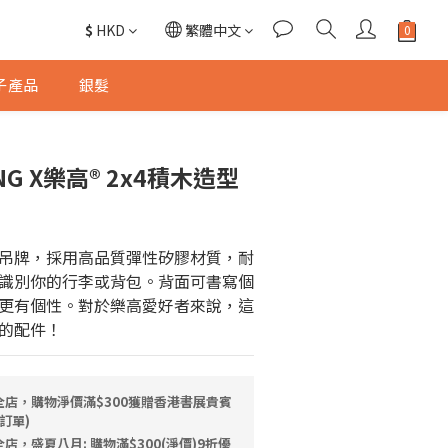
$
HKD
繁體中文
子產品
銀髮
ONG X樂高® 2x4積木造型
吊牌，採用高品質彈性矽膠材質，耐
識別你的行李或背包。背面可書寫個
更有個性。對於樂高愛好者來說，這
的配件！
全店，購物淨價滿$300獲贈香港書展貴賓
訂單)
店，盛夏八月: 購物滿$300(淨價)9折優