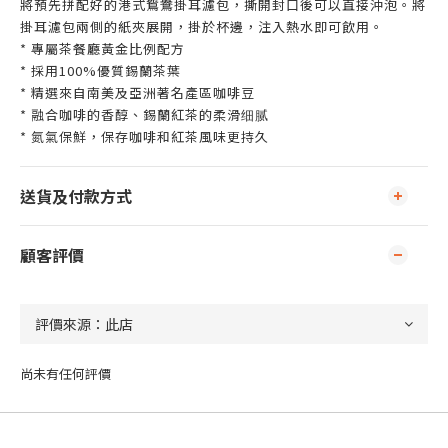
將預先拼配好的港式鴛鴦掛耳濾包，撕開封口後可以直接沖泡。將
掛耳濾包兩側的紙夾展開，掛於杯邊，注入熱水即可飲用。
* 專屬茶餐廳黃金比例配方
* 採用100%優質錫蘭茶葉
* 精選來自南美及亞洲著名產區咖啡豆
* 融合咖啡的香醇、錫蘭紅茶的柔滑细腻
* 氮氣保鮮，保存咖啡和紅茶風味更持久
送貨及付款方式
顧客評價
尚未有任何評價