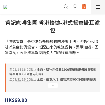
香記咖啡集團 香港情懷-港式鴛鴦掛耳濾
包
『港式鴛鴦』是香港茶餐廳獨有的沖調手法，將奶茶和咖
啡以黃金比例混合，搭配出來的味道獨特、柔厚如緞，回
味悠長，因此成為香港膾炙人口的經典滋味。
至
08/14 16:00
截止
全店，購物淨價滿$300獲贈香港書展貴賓進
場票兩張 (只限香港訂單)
至
08/31 16:00
截止
全店，盛夏八月: 購物滿$300(淨價)9折優惠
HK$69.90