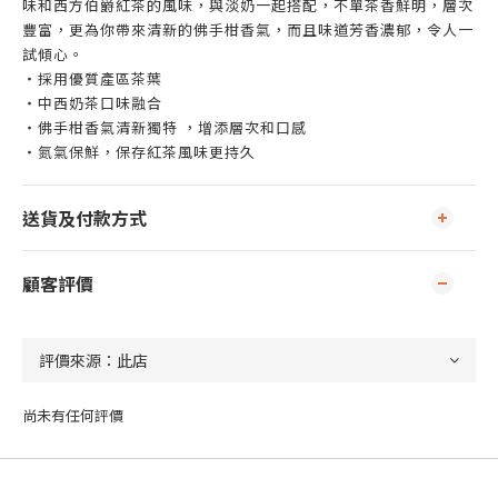
味和西方伯爵紅茶的風味，與淡奶一起搭配，不單茶香鮮明，層次
豐富，更為你帶來清新的佛手柑香氣，而且味道芳香濃郁，令人一
試傾心。
‧採用優質產區茶葉
‧中西奶茶口味融合
‧佛手柑香氣清新獨特 ，增添層次和口感
‧氮氣保鮮，保存紅茶風味更持久
送貨及付款方式
顧客評價
尚未有任何評價