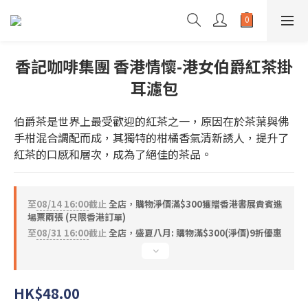
香記咖啡集團 香港情懷-港女伯爵紅茶掛
耳濾包
伯爵茶是世界上最受歡迎的紅茶之一，原因在於茶葉與佛
手柑混合調配而成，其獨特的柑橘香氣清新誘人，提升了
紅茶的口感和層次，成為了絕佳的茶品。
至
08/14 16:00
截止
全店，購物淨價滿$300獲贈香港書展貴賓進
場票兩張 (只限香港訂單)
至
08/31 16:00
截止
全店，盛夏八月: 購物滿$300(淨價)9折優惠
HK$48.00