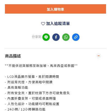
加入購物車
加入追蹤清單
分享到
商品描述
**不提供送貨服務至新加坡、馬來西亞或泰國**
- LCD液晶顯示螢幕，易於閱讀時間
- 附設背光燈，方便黑暗中閱讀
- 具有貪睡功能
- 附有安全夾，置於枕頭下方亦可避免遺失
- 內置折疊支架，可變成桌面時鐘
- 人性化設計，功能鍵均可輕鬆設置
- 24小時/ 12小時轉換功能