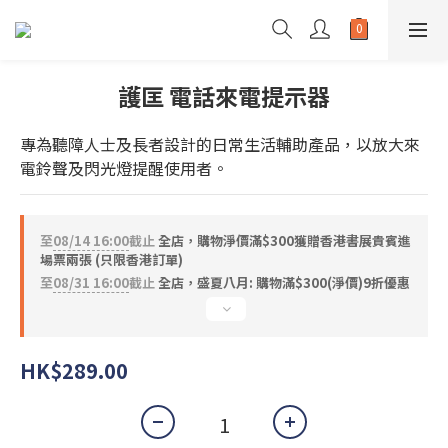
護匡 電話來電提示器
專為聽障人士及長者設計的日常生活輔助產品，以放大來
電鈴聲及閃光燈提醒使用者。
至
08/14 16:00
截止
全店，購物淨價滿$300獲贈香港書展貴賓進
場票兩張 (只限香港訂單)
至
08/31 16:00
截止
全店，盛夏八月: 購物滿$300(淨價)9折優惠
HK$289.00