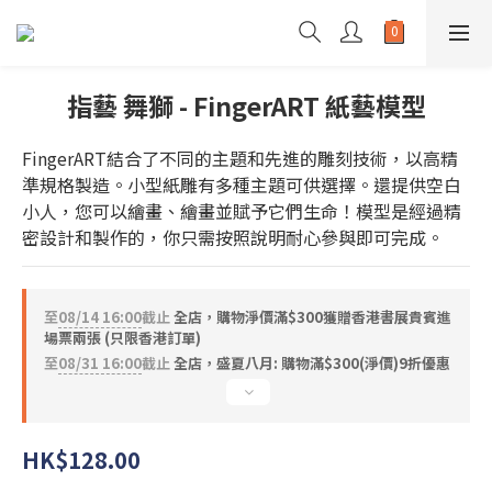
指藝 舞獅 - FingerART 紙藝模型
FingerART結合了不同的主題和先進的雕刻技術，以高精
準規格製造。小型紙雕有多種主題可供選擇。還提供空白
小人，您可以繪畫、繪畫並賦予它們生命！模型是經過精
密設計和製作的，你只需按照說明耐心參與即可完成。
至
08/14 16:00
截止
全店，購物淨價滿$300獲贈香港書展貴賓進
場票兩張 (只限香港訂單)
至
08/31 16:00
截止
全店，盛夏八月: 購物滿$300(淨價)9折優惠
HK$128.00