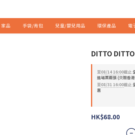
家品
手袋/背包
兒童/嬰兒用品
環保產品
電
DITTO DI
至
08/14 16:00
截止
進場票兩張 (只限香港
至
08/31 16:00
截止
全
惠
HK$68.00