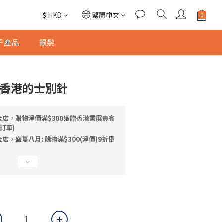
$
HKD
繁體中文
子產品
銀髮
TTO香港的士別針
全店，購物淨價滿$300獲贈香港書展貴賓
訂單)
店，盛夏八月: 購物滿$300(淨價)9折優