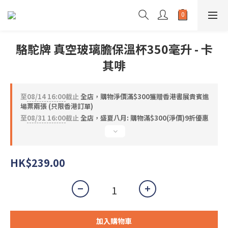
駱駝牌 真空玻璃膽保溫杯350毫升 - 卡
其啡
至
08/14 16:00
截止
全店，購物淨價滿$300獲贈香港書展貴賓進
場票兩張 (只限香港訂單)
至
08/31 16:00
截止
全店，盛夏八月: 購物滿$300(淨價)9折優惠
HK$239.00
加入購物車