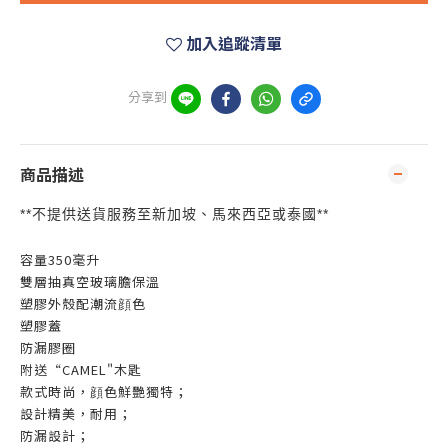
加入追蹤清單
分享到
商品描述
**
**
不提供送貨服務至新加坡、馬來西亞或泰國
容量350毫升
雙層抽真空玻璃膽保溫
塑膠外殼配潮流顔色
塑膠蓋
防漏膠圈
附送“CAMEL"木匙
款式時尚，顔色鮮艷獨特；
設計精美，耐用；
防漏設計；